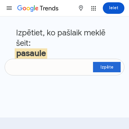
Trends
maps
Ieiet
Google tendences
Izpētiet, ko pašlaik meklē
šeit:
pasaule
Izpēte