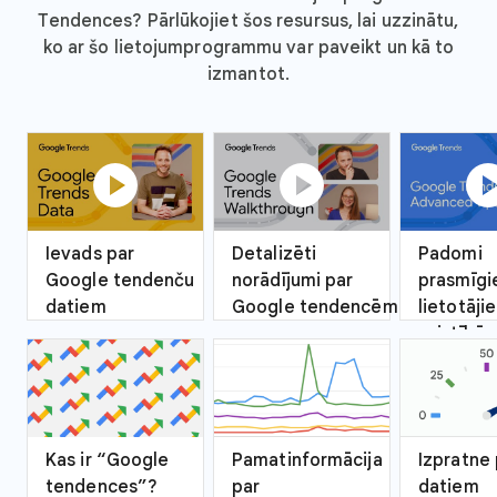
Tendences? Pārlūkojiet šos resursus, lai uzzinātu,
ko ar šo lietojumprogrammu var paveikt un kā to
izmantot.
play_circle
play_circle
play_ci
Ievads par
Detalizēti
Padomi
Google tendenču
norādījumi par
prasmīg
datiem
Google tendencēm
lietotāji
saistībā 
Google 
Kas ir “Google
Pamatinformācija
Izpratne 
tendences”?
par
datiem