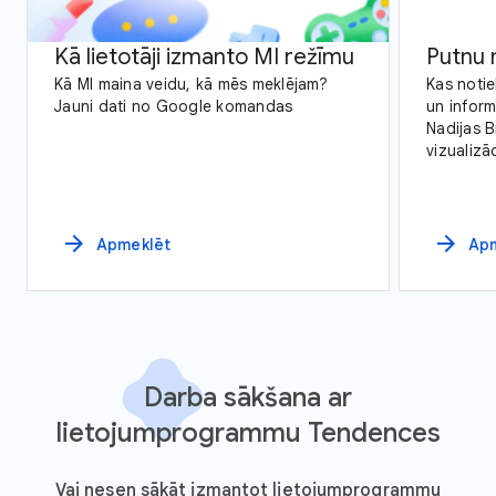
Kā lietotāji izmanto MI režīmu
Putnu 
Kā MI maina veidu, kā mēs meklējam?
Kas noti
Jauni dati no Google komandas
un infor
Nadijas 
vizualizāc
viņas da
putnu me
arrow_forward
arrow_forward
Apmeklēt
Ap
Darba sākšana ar
lietojumprogrammu Tendences
Vai nesen sākāt izmantot lietojumprogrammu